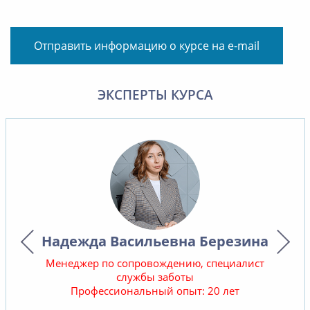
Отправить информацию о курсе на e-mail
ЭКСПЕРТЫ КУРСА
Надежда Васильевна Березина
Менеджер по сопровождению, специалист
службы заботы
Профессиональный опыт: 20 лет
В