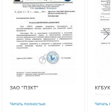
ЗАО "ПЗКТ"
КГБУК
Запол
ЗАО "ПЗКТ" выражает искреннюю
им. Вл
Читать полностью
Читать 
благодарность за