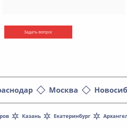
Задать вопрос
раснодар
Москва
Новосиб
ров
Казань
Екатеринбург
Арханге