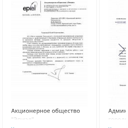
Акционерное общество
Админ
"Эпиэл"
городс
Звени