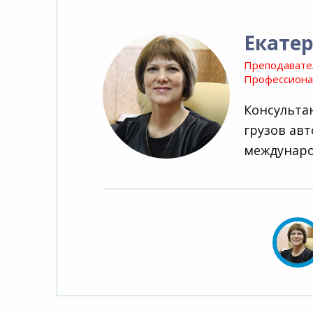
Екате
Преподавате
Профессионал
Консульта
грузов ав
междунаро