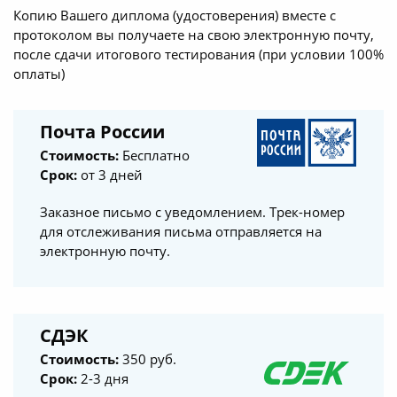
тестовые задания и получили
Копию Вашего диплома (удостоверения) вместе с
протоколом вы получаете на свою электронную почту,
соответствующие документы.
после сдачи итогового тестирования (при условии 100%
оплаты)
Обучение и повышение
квалификации инженерно-
технических работников АНО
Почта России
ДПО «Прикамский институт
Стоимость:
Бесплатно
безопасности» в г. Барнаул было
Срок:
от 3 дней
выполнено просто прекрасно.
Все было осуществлено
Заказное письмо с уведомлением. Трек-номер
качественно и своевременно.
для отслеживания письма отправляется на
Нисколько не сомневаемся в том,
электронную почту.
что сделали правильный выбор,
выбрав именно Ваш институт.
СДЭК
Хотим отметить компетентность,
грамотность, профессионализм и
Стоимость:
350 руб.
высокое качество оказываемых
Срок:
2-3 дня