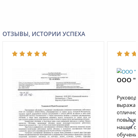
ОТЗЫВЫ, ИСТОРИИ УСПЕХА
ООО "
Руковод
выражае
отлично
повышен
наших с
обучени